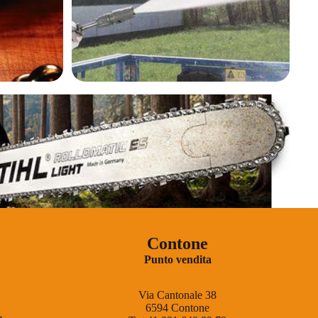
Contone
Punto vendita
Via Cantonale 38
6594 Contone