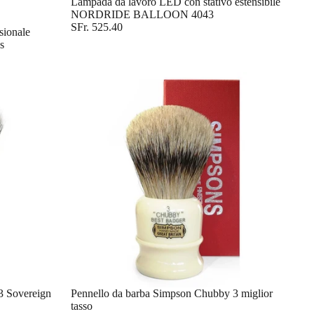
Lampada da lavoro LED con stativo estensibile
NORDRIDE BALLOON 4043
SFr. 525.40
sionale
s
3 Sovereign
Pennello da barba Simpson Chubby 3 miglior
tasso