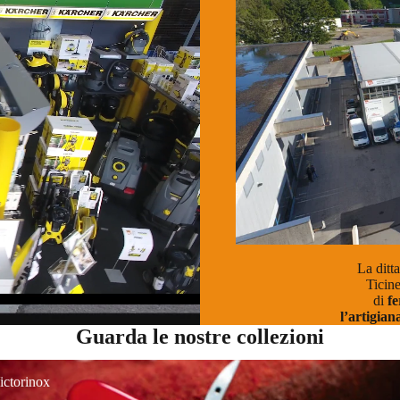
La ditt
Ticin
di
fe
l’artigian
Guarda le nostre collezioni
torinox
Victorinox