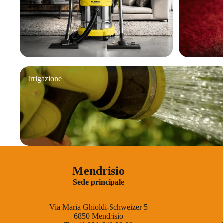
Irrigazione
Irrigazione
Mendrisio
Sede principale
Via Maria Ghioldi-Schweizer 5
6850 Mendrisio