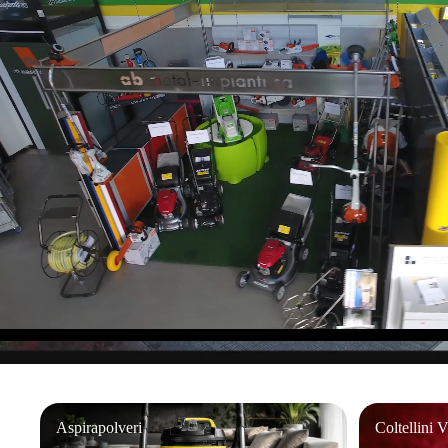
Riproduci video
Aspirapolveri
Coltellini Vic
Aspirapolveri
Coltellini 