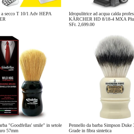
e a secco T 10/1 Adv HEPA
Idropulitrice ad acqua calda profes
ER
KÄRCHER HD 8/18-4 MXA Plu
SFr. 2,699.00
rba "Goodfellas' smile" in setole
Pennello da barba Simpson Duke 
puro 57mm
Grade in fibra sintetica