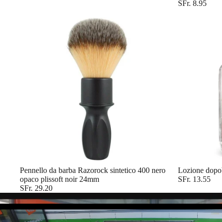
SFr. 8.95
Pennello da barba Razorock sintetico 400 nero
Esaurito
Lozione dopo
opaco plissoft noir 24mm
SFr. 13.55
SFr. 29.20