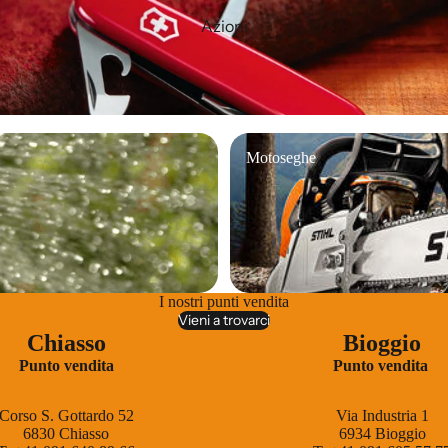
Azioni
Motoseghe
Motoseghe
I nostri punti vendita
Vieni a trovarci
Chiasso
Bioggio
Punto vendita
Punto vendita
Corso S. Gottardo 52
Via Industria 1
6830 Chiasso
6934 Bioggio