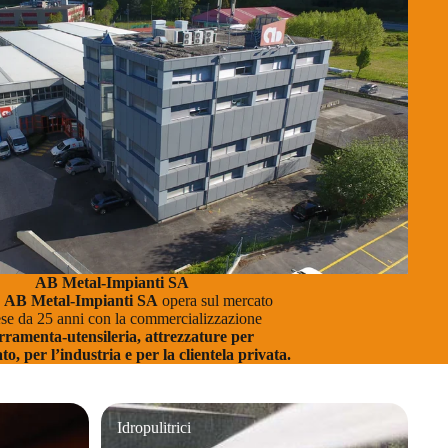
AB Metal-Impianti SA
a
AB Metal-Impianti SA
opera sul mercato
ese da 25 anni con la commercializzazione
rramenta-utensileria, attrezzature per
ato, per l’industria e per la clientela privata.
Idropulitrici
Idropulitrici