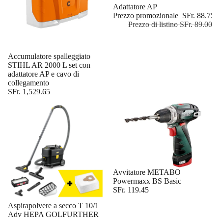
In offerta
Adattatore AP
Prezzo promozionale
SFr. 88.75
Prezzo di listino
SFr. 89.00
Esaurito
Accumulatore spalleggiato
STIHL AR 2000 L set con
adattatore AP e cavo di
collegamento
SFr. 1,529.65
Esaurito
Avvitatore METABO
Powermaxx BS Basic
SFr. 119.45
Aspirapolvere a secco T 10/1
Adv HEPA GOLFURTHER