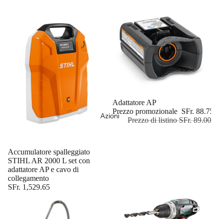
In offerta
Adattatore AP
Prezzo promozionale
SFr. 88.75
Azioni
Prezzo di listino
SFr. 89.00
Esaurito
Accumulatore spalleggiato
STIHL AR 2000 L set con
adattatore AP e cavo di
collegamento
SFr. 1,529.65