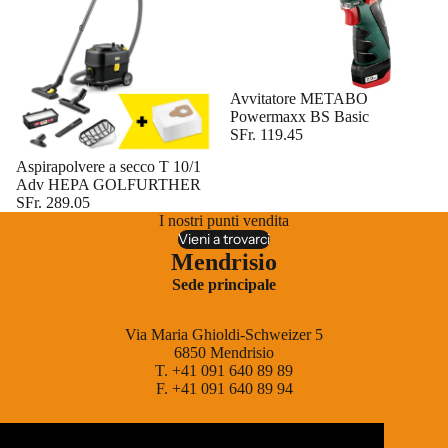
Esaurito
Avvitatore METABO
Powermaxx BS Basic
SFr. 119.45
Aspirapolvere a secco T 10/1
Adv HEPA GOLFURTHER
SFr. 289.05
I nostri punti vendita
Vieni a trovarci
Mendrisio
Sede principale
Via Maria Ghioldi-Schweizer 5
6850 Mendrisio
T. +41 091 640 89 89
F. +41 091 640 89 94
info@abmetal.ch