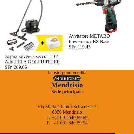
Esaurito
Avvitatore METABO
Powermaxx BS Basic
SFr. 119.45
Aspirapolvere a secco T 10/1
Adv HEPA GOLFURTHER
SFr. 289.05
I nostri punti vendita
Vieni a trovarci
Mendrisio
Sede principale
Via Maria Ghioldi-Schweizer 5
6850 Mendrisio
T. +41 091 640 89 89
F. +41 091 640 89 94