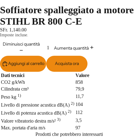
Soffiatore spalleggiato a motore
STIHL BR 800 C-E
SFr. 1,140.00
Imposte incluse.
Diminuisci quantità
Aumenta quantità
Aggiungi al carrello
Acquista ora
Dati tecnici
Valore
CO2 g/kWh
858
Cilindrata cm³
79,9
1)
11,7
Peso kg
2)
104
Livello di pressione acustica dB(A)
2)
112
Livello di potenza acustica dB(A)
3)
3,5
Valore vibratorio destra m/s²
Max. portata d'aria m/s
97
Prodotti che potrebbero interessarti