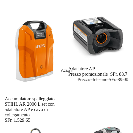
In offerta
Adattatore AP
Azioni
Prezzo promozionale
SFr. 88.75
Prezzo di listino
SFr. 89.00
Esaurito
Accumulatore spalleggiato
STIHL AR 2000 L set con
adattatore AP e cavo di
collegamento
SFr. 1,529.65